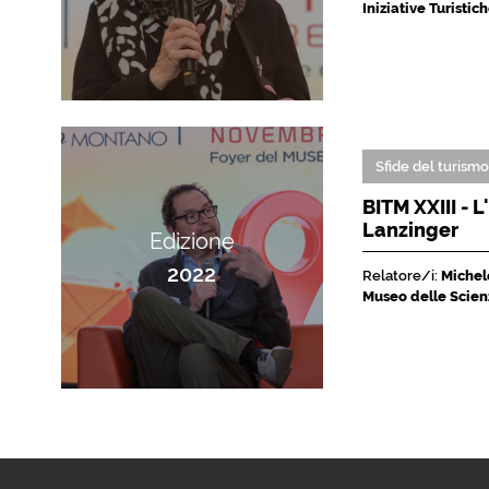
Iniziative Turisti
Sfide del turism
BITM XXIII - 
Lanzinger
Edizione
2022
Relatore/i:
Michele
Museo delle Scien