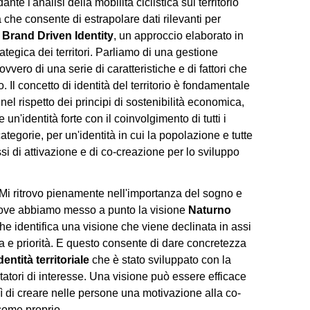
ante l'analisi della mobilità ciclistica sul territorio
he consente di estrapolare dati rilevanti per
a
Brand Driven Identity
, un approccio elaborato in
ategica dei territori. Parliamo di una gestione
ovvero di una serie di caratteristiche e di fattori che
. Il concetto di identità del territorio è fondamentale
nel rispetto dei principi di sostenibilità economica,
n'identità forte con il coinvolgimento di tutti i
ategorie, per un'identità in cui la popolazione e tutte
si di attivazione e di co-creazione per lo sviluppo
Mi ritrovo pienamente nell'importanza del sogno e
, dove abbiamo messo a punto la visione
Naturno
che identifica una visione che viene declinata in assi
genza e priorità. E questo consente di dare concretezza
identità territoriale
che è stato sviluppato con la
tatori di interesse. Una visione può essere efficace
ì di creare nelle persone una motivazione alla co-
 come proprio.