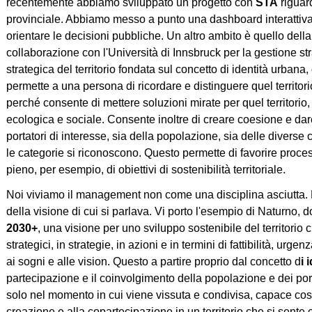
recentemente abbiamo sviluppato un progetto con
STA
riguard
provinciale. Abbiamo messo a punto una dashboard interattiva c
orientare le decisioni pubbliche. Un altro ambito è quello dell
collaborazione con l'Università di Innsbruck per la gestione str
strategica del territorio fondata sul concetto di identità urbana, 
permette a una persona di ricordare e distinguere quel territorio
perché consente di mettere soluzioni mirate per quel territorio, 
ecologica e sociale. Consente inoltre di creare coesione e dare u
portatori di interesse, sia della popolazione, sia delle diverse c
le categorie si riconoscono. Questo permette di favorire proces
pieno, per esempio, di obiettivi di sostenibilità territoriale.
Noi viviamo il management non come una disciplina asciutta. 
della visione di cui si parlava. Vi porto l'esempio di Naturno
2030+
, una visione per uno sviluppo sostenibile del territorio 
strategici, in strategie, in azioni e in termini di fattibilità, ur
ai sogni e alle vision. Questo a partire proprio dal concetto d
i 
partecipazione e il coinvolgimento della popolazione e dei por
solo nel momento in cui viene vissuta e condivisa, capace cos
creazione e alla copartecipazione in un territorio che si sente