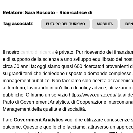
Relatore: Sara Boscolo - Ricercatrice di
Tag associati:
FUTURO DEL TURISMO
MOBILITÀ
IDEN
Il nostro
centro di ricerca
è privato. Pur ricevendo dei finanzia
e di supporto della scienza a uno sviluppo equilibrato dei nostri
circa 30 anni fa: oggi siamo quasi 600 ricercatori provenienti da
su grandi temi che richiedono risposte a domande complesse. Io i
management pubblico. Non facciamo solo ricerca accademica pu
al territorio, lavorando in un'ottica di policy advice, utilizzan
pubbliche. Offriamo un servizio https://www.eurac.edu/ita ai de
Parlo di Governement Analytics, di Cooperazione intercomunale
Management della qualità e di socialità.
Fare
Government Analytics
vuol dire utilizzare conoscenze sp
outcome. Questo è quello che facciamo, attraverso un approccio