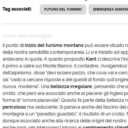
Tag associati:
FUTURO DEL TURISMO
EMERGENZA SANITAR
Il mito della montagna
Il punto d
i inizio del turismo montano
può essere situato n
della nostra sensibilità contemporanea. Lì si è iniziato ad
andavano in quota. A questo proposito
Kant
ci descrive l'
il primo a salire sul Monte Bianco. Il contadino, rivolgendos
dell'alpinismo, disse “devi essere pazzo, che cosa vai a cer
sia “vado a cercare risposte a dei quesiti di fondo sull'orig
nuova, moderna”. Una
bellezza irregolare
, pensando che 
orrido, che però era associato anche al piacere: gli inglesi 
forma di “orrore piacevole”. Questo fa parte della bellezza 
pericoloso
ma seducente. Si parlava anche del fascino del
montagna a un “paradiso guastato”, il risultato di un crollo, 
dunque associato anche alla ricerca delle origini del nostro
anche oggi, per interrogarci intorno al
cambiamento climat