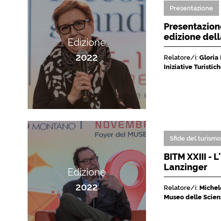
Presentazione
Presentazione
edizione del
Edizione
2022
Relatore/i:
Gloria
Iniziative Turisti
Sfide del turism
BITM XXIII - 
Lanzinger
Edizione
2022
Relatore/i:
Michele
Museo delle Scien