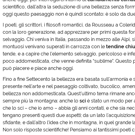
scientifico, dall'altra la seduzione di una bellezza senza for
oggi questo paesaggio non è quindi scontato: è solo da du
I poeti, gli scrittori, i filosofi romantici, da Rousseau a Cole
con la loro generazione, ad apprezzare per primi questa for
selvaggio. Chi veniva in Italia, passando in mezzo alle Alpi, 
montuosi venivano superati in carrozza con le
tendine chiu
tende, e a capire che l'elemento selvaggio, pericoloso e inf
poco addomesticata, che venne definita “sublime”. Questo p
può piacere e piace anche oggi.
Fino a fine Settecento la bellezza era basata sull'armonia e
presente nell'arte e nel paesaggio coltivato, bucolico, ame
bellezza non addomesticata. Quest'ultimo tema rimane anco
sempre più la montagna: anche lo
sci
è stato un modo per 
che lo sci – che io amo – abbia gli anni contati, e che sia n
tengano presenti questi due aspetti; da un lato l'acquisizion
sfidante, e dall'altro l'idea che in montagna, in quel grande l
Non solo risposte scientifiche! Pensiamo ai tantissimi poeti