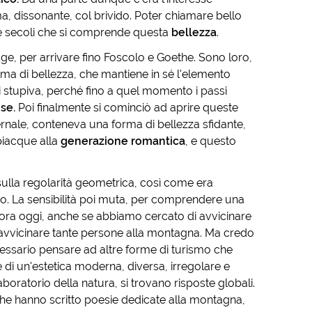
ma, dissonante, col brivido. Poter chiamare bello
e secoli che si comprende questa
bellezza
.
ridge, per arrivare fino Foscolo e Goethe. Sono loro,
ma di bellezza, che mantiene in sé l'elemento
si stupiva, perché fino a quel momento i passi
se.
Poi finalmente si cominciò ad aprire queste
ernale, conteneva una forma di bellezza sfidante,
iacque alla
generazione romantica
, e questo
 sulla regolarità geometrica, così come era
no. La sensibilità poi muta, per comprendere una
ra oggi, anche se abbiamo cercato di avvicinare
avvicinare tante persone alla montagna. Ma credo
ecessario pensare ad altre forme di turismo che
e di un'estetica moderna, diversa, irregolare e
aboratorio della natura, si trovano risposte globali.
 che hanno scritto poesie dedicate alla montagna,