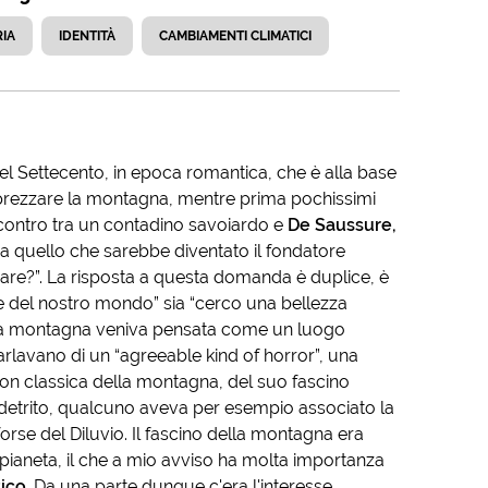
IA
IDENTITÀ
CAMBIAMENTI CLIMATICI
el Settecento, in epoca romantica, che è alla base
 apprezzare la montagna, mentre prima pochissimi
incontro tra un contadino savoiardo e
De Saussure,
i a quello che sarebbe diventato il fondatore
care?”. La risposta a questa domanda è duplice, è
ine del nostro mondo” sia “cerco una bellezza
la montagna veniva pensata come un luogo
parlavano di un “agreeable kind of horror”, una
non classica della montagna, del suo fascino
 detrito, qualcuno aveva per esempio associato la
forse del Diluvio. Il fascino della montagna era
 pianeta, il che a mio avviso ha molta importanza
ico.
Da una parte dunque c'era l'interesse