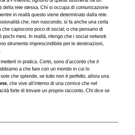
Tok a Pinterest, ognuno di questi strumenti ha un
 della rete stessa. Chi si occupa di comunicazione
entre in realtà questo viene determinato dalla rete.
essionalità che, non nascondo, si fa anche una certa
 che capiscono poco di social; o che pensano di
 pochi mesi. In realtà, ritengo che i social network
uno strumento imprescindibile per le destinazioni,
.
metterli in pratica. Certo, sono d'accordo che il
ma abbiamo a che fare con un mondo in cui lo
l sole che splende, se tutto non è perfetto, allora una
ione
, che vive all'interno di una cornice che nel
ità forte di trovare un proprio racconto. Chi dice se