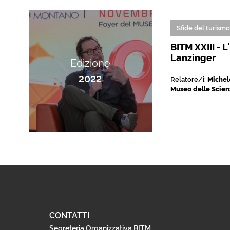
Sfide del turism
BITM XXIII - 
Lanzinger
Edizione
2022
Relatore/i:
Michele
Museo delle Scien
CONTATTI
Segreteria Organizzativa BITM