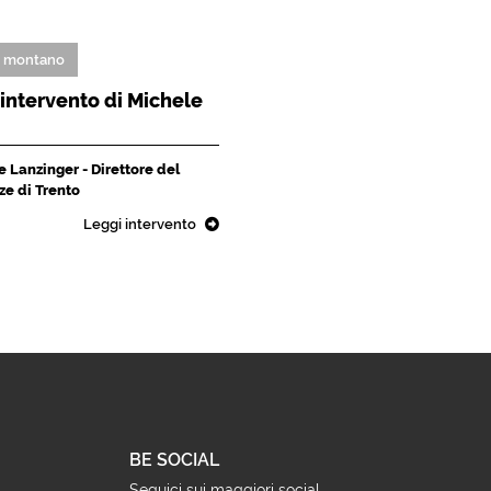
o montano
L'intervento di Michele
 Lanzinger - Direttore del
ze di Trento
Leggi intervento
BE SOCIAL
Seguici sui maggiori social