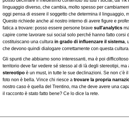
posso declinare il medesimo contenuto su tutti i social, da Tik
linguaggio diverso, che cambia, molto spesso per cambiamenti
oggi pensa di essere il soggetto che determina il linguaggio, m
Questo richiede anche al nostro interno di avere figure e prof
fatica a trovare: posso essere persone brave
sull'analytics
ma
capire come lavorare sui social solo perché hanno fatto corsi di
costituiscano una cultura
in grado di influenzare il sistema
, 
che devono quindi dialogare correttamente con questa cultura
Gli spunti che abbiamo sono interessanti, ma è poi difficoltoso 
territorio deve far vedere sé stesso al di là degli stereotipi, 
stereotipo
è un must, in tutte le sue declinazioni. Se non c'è i
foto non è bella. Vince chi riesce a
trovare la propria narraz
nostro caso è quella del Trentino, ma che deve avere una capac
il racconto è stato fatto bene? Ce lo dice la rete.