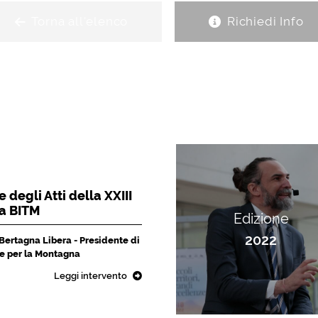
Torna all'elenco
Richiedi Info
 degli Atti della XXIII
la BITM
Edizione
2022
 Bertagna Libera - Presidente di
che per la Montagna
Leggi intervento