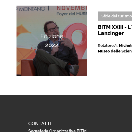
Sfide del turism
BITM XXIII - 
Lanzinger
Edizione
2022
Relatore/i:
Michele
Museo delle Scien
CONTATTI
Segreteria Organizzativa BITM