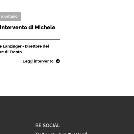
o montano
L'intervento di Michele
 Lanzinger - Direttore del
ze di Trento
Leggi intervento
BE SOCIAL
Seguici sui maggiori social