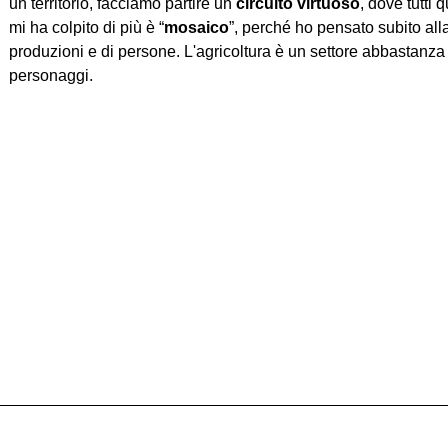
un territorio, facciamo partire un
circuito virtuoso
, dove tutti
mi ha colpito di più è “
mosaico
”, perché ho pensato subito alla
produzioni e di persone. L'agricoltura è un settore abbastanza
personaggi.