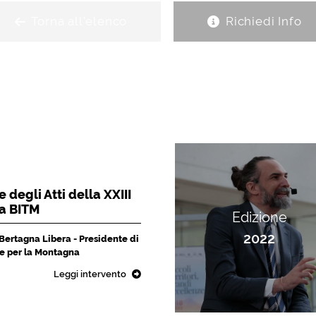
Torna all'elenco
Richiedi Info
 degli Atti della XXIII
la BITM
Edizione
2022
 Bertagna Libera - Presidente di
che per la Montagna
Leggi intervento