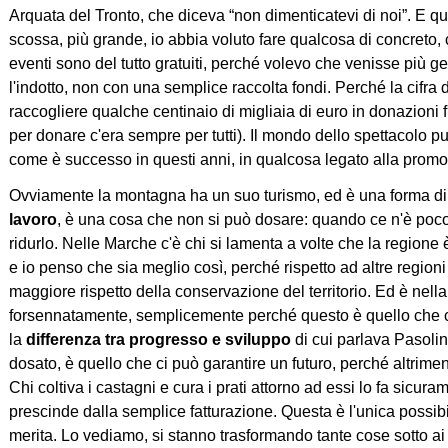
Arquata del Tronto, che diceva “non dimenticatevi di noi”. E q
scossa, più grande, io abbia voluto fare qualcosa di concreto, 
eventi sono del tutto gratuiti, perché volevo che venisse più ge
l'indotto, non con una semplice raccolta fondi. Perché la cifra 
raccogliere qualche centinaio di migliaia di euro in donazioni fi
per donare c'era sempre per tutti). Il mondo dello spettacolo pu
come è successo in questi anni, in qualcosa legato alla promoz
Ovviamente la montagna ha un suo turismo, ed è una forma di un
lavoro
, è una cosa che non si può dosare: quando ce n'è poco 
ridurlo. Nelle Marche c'è chi si lamenta a volte che la regione è
e io penso che sia meglio così, perché rispetto ad altre regioni
maggiore rispetto della conservazione del territorio. Ed è nella
forsennatamente, semplicemente perché questo è quello che ci
la
differenza tra progresso e sviluppo
di cui parlava Pasolin
dosato, è quello che ci può garantire un futuro, perché altrimen
Chi coltiva i castagni e cura i prati attorno ad essi lo fa sicur
prescinde dalla semplice fatturazione. Questa è l'unica possibil
merita. Lo vediamo, si stanno trasformando tante cose sotto a