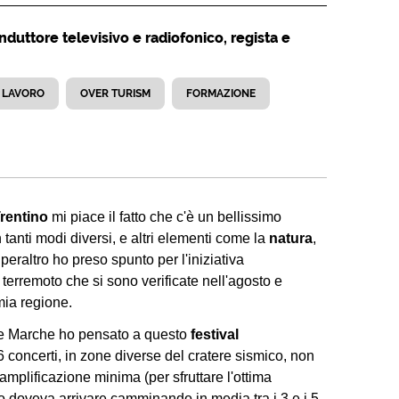
nduttore televisivo e radiofonico, regista e
LAVORO
OVER TURISM
FORMAZIONE
rentino
mi piace il fatto che c'è un bellissimo
 tanti modi diversi, e altri elementi come la
natura
,
peraltro ho preso spunto per l'iniziativa
 terremoto che si sono verificate nell'agosto e
mia regione.
lle Marche ho pensato a questo
festival
 concerti, in zone diverse del cratere sismico, non
'amplificazione minima (per sfruttare l'ottima
co doveva arrivare camminando in media tra i 3 e i 5