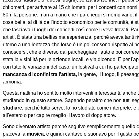
chilometri, per arrivare ai 15 chilometri per i concerti con no
80mila persone: man a mano che i parcheggi si riempivano, il
cosa bella, al di là dell'indotto economico per le comunità, è s
che lasciava i luoghi dei concerti così come li veva trovati. Par
artisti. È stata una bellissima esperienza, perché aveva tanti riv
ritorno a una lentezza che forse è un po' consona rispetto al 
conoscersi, che è diverso dal parcheggiare l'auto e poi correre s
stata la visibilità per le aziende locali, e via dicendo. E per 
con tutte le variazioni del caso; un festival a cui ho partecipa
mancanza di confini tra l'artista
, la gente, il luogo, il paesa
armonia.
Questa mattina ho sentito molto interventi interessanti, anche te
studiando in questo settore. Sapendo peraltro che non tutti s
studiare,
perché tutto serve. Io ho studiato come interprete, e 
all'estero o per capire meglio il lavoro di doppiatore.
Sono diventato artista perché seguivo semplicemente quello ch
piaceva la
musica
, e quindi cantavo e suonavo per il gusto pe