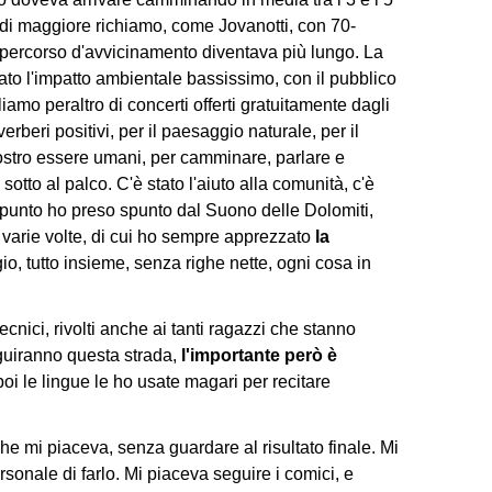
mi di maggiore richiamo, come Jovanotti, con 70-
 percorso d'avvicinamento diventava più lungo. La
tato l'impatto ambientale bassissimo, con il pubblico
liamo peraltro di concerti offerti gratuitamente dagli
erberi positivi, per il paesaggio naturale, per il
nostro essere umani, per camminare, parlare e
otto al palco. C'è stato l'aiuto alla comunità, c'è
l'appunto ho preso spunto dal Suono delle Dolomiti,
to varie volte, di cui ho sempre apprezzato
la
ggio, tutto insieme, senza righe nette, ogni cosa in
cnici, rivolti anche ai tanti ragazzi che stanno
eguiranno questa strada,
l'importante però è
poi le lingue le ho usate magari per recitare
e mi piaceva, senza guardare al risultato finale. Mi
rsonale di farlo. Mi piaceva seguire i comici, e