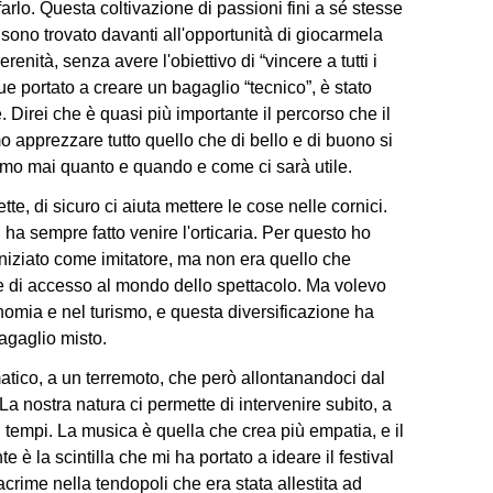
rlo. Questa coltivazione di passioni fini a sé stesse
sono trovato davanti all'opportunità di giocarmela
enità, senza avere l'obiettivo di “vincere a tutti i
 portato a creare un bagaglio “tecnico”, è stato
 Direi che è quasi più importante il percorso che il
o apprezzare tutto quello che di bello e di buono si
iamo mai quanto e quando e come ci sarà utile.
ette, di sicuro ci aiuta mettere le cose nelle cornici.
 ha sempre fatto venire l'orticaria. Per questo ho
niziato come imitatore, ma non era quello che
iave di accesso al mondo dello spettacolo. Ma volevo
nomia e nel turismo, e questa diversificazione ha
bagaglio misto.
tico, a un terremoto, che però allontanandoci dal
 La nostra natura ci permette di intervenire subito, a
i tempi. La musica è quella che crea più empatia, e il
te è la scintilla che mi ha portato a ideare il festival
acrime nella tendopoli che era stata allestita ad