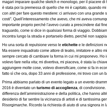
magari imparare qualche sketch e monologo, per il piacere di fa
è stata poi la premessa di quello che mi è capitato, quando mi 
con altri per fare questo mestiere: ci arrivavo con una grande ser
costi”. Quell'interessamento che avevo, che mi aveva comunque
importante proprio perché l'avevo curato a prescindere dal fine.
traguardo, come si dice in qualsiasi forma di viaggio. Dobbiam
incontra lungo la strada e portarselo dietro, perché non sapp
Ho una sorta di repulsione verso le
etichette
e le definizioni n
Ma essere inquadrato come attore di teatro, imitatore e altro mi
sempre cercato di cambiare la forma in cui mi proponevo. Ho i
volevo fare nella vita; mi divertiva, mi piaceva, è stata la ch
aggiungere molte cose, volevo diversificare, come si fa in eco
fatto sì che ora, dopo 33 anni di professione, mi trovo con un 
Prima abbiamo parlato di un evento legato a un evento dramma
2016 è diventato un
turismo di accoglienza
, di condivisione.
differenza dell'amministrazione e della politica, che hanno altr
desiderio di far sentire la vicinanza di artisti e di tantissima gen
Risorgimarche. Ricordo la richiesta di aiuto di una signora in l