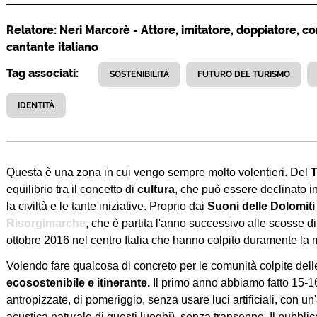
Relatore: Neri Marcorè - Attore, imitatore, doppiatore, co
cantante italiano
Tag associati:
SOSTENIBILITÀ
FUTURO DEL TURISMO
IDENTITÀ
Questa è una zona in cui vengo sempre molto volentieri. Del
T
equilibrio tra il concetto di
cultura
, che può essere declinato in
la civiltà e le tante iniziative. Proprio dai
Suoni delle Dolomiti
Risorgimarche
, che è partita l'anno successivo alle scosse di
ottobre 2016 nel centro Italia che hanno colpito duramente la 
Volendo fare qualcosa di concreto per le comunità colpite de
ecosostenibile e itinerante.
Il primo anno abbiamo fatto 15-16
antropizzate, di pomeriggio, senza usare luci artificiali, con un
acustica naturale di questi luoghi), senza transenne. Il pubbli