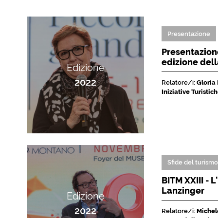
Presentazione
Presentazione
edizione del
Edizione
2022
Relatore/i:
Gloria
Iniziative Turisti
Sfide del turism
BITM XXIII - 
Lanzinger
Edizione
2022
Relatore/i:
Michele