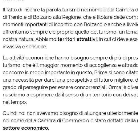
Il fatto di inserire la parola turismo nel nome della Camer
di Trento e di Bolzano alla Regione, che è titolare delle comp
momenti importanti di incontro con Bolzano e anche a livello d
affrontiamo sempre c’è proprio quello del turismo, un tema
nostra natura. Abbiamo
territori attrattivi,
in cui ci deve ess
invasiva e sensibile.
Le attività economiche hanno bisogno sempre di più di presen
turismo, che è il maggior momento di accoglienza e attrazi
concorre in modo importante in questo. Prima si sono citate le
una necessità per darci una prospettiva di futuro migliore
grado di perseguire per essere concorrenziali. Ormai è div
riusciamo a esprimere dà il senso di un territorio con dei va
nel tempo.
Quindi no, non avevamo bisogno di allungare ulteriormente il
nel nome della Camera di Commercio è stato dettato dalla 
settore economico.