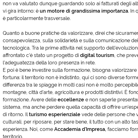
non va valutato dunque guardando solo ai fatturati degli a
vi gira intorno: è
un motore di grandissima importanza
. In
è particolarmente trasversale.
Quanto a buone pratiche da valorizzare, direi che sicurame
consapevolezza, sulla solidarietà e sulla comunicazione dei
tecnologica. Tra le prime attività nel supporto dell’evoluzi
affrontato c’è stato un progetto di
digital tourism
, che prev
l’adeguatezza della loro presenza in rete.
E poi è bene investire sulla formazione, bisogna valorizzare 
fortuna: il territorio non è indistinto, qui ci sono diverse f
differenza tra le spiagge in molti casi non è molto percepibile
montagne, città d’arte, agricoltura e prodotti distintivi. È fo
formazione. Avere delle
eccellenze
e non saperle presenta
sistema, ma anche perdere quella capacità di offrire un’esper
di ritorno. Il
turismo esperienziale
vede delle persone che 
culturali, per riposare, per stare bene, il tutto con un alto ta
esperienza. Noi, come
Accademia d’Impresa,
facciamo forma
territorio.