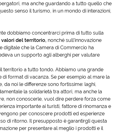
lbergatori, ma anche guardando a tutto quello che
 questo senso il turismo, in un mondo di interazioni,
nte dobbiamo concentrarci prima di tutto sulla
valori del territorio,
nonché sull’innovazione
one digitale che la Camera di Commercio ha
edeva un supporto agli alberghi per valutare
il territorio a tutto tondo. Abbiamo una grande
orme di format di vacanza. Se per esempio al mare la
, da noi le differenze sono fortissime: laghi,
ndamentale la solidarietà tra attori, ma anche la
re, non conoscerle, vuol dire perdere forza come
ienza importante ai turisti, fattore di rinomanza e
vengono per conoscere prodotti ed esperienze
sso di ritorno. Il presupposto è garantirgli questa
zione per presentare al meglio i prodotti e il