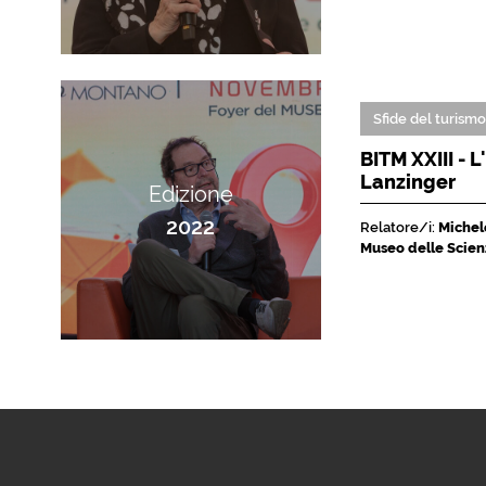
Sfide del turism
BITM XXIII - 
Lanzinger
Edizione
2022
Relatore/i:
Michele
Museo delle Scien