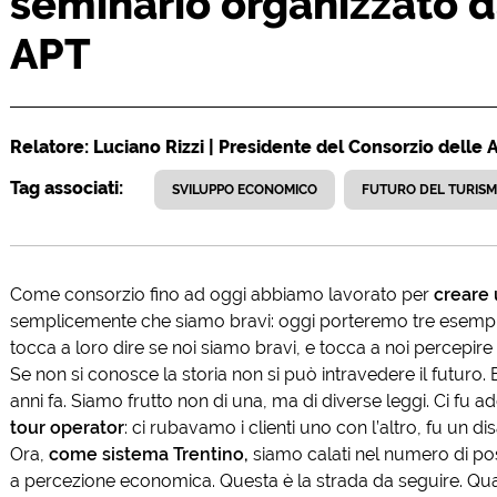
seminario organizzato d
APT
Relatore: Luciano Rizzi | Presidente del Consorzio delle 
Tag associati:
SVILUPPO ECONOMICO
FUTURO DEL TURIS
Come consorzio fino ad oggi abbiamo lavorato per
creare 
semplicemente che siamo bravi: oggi porteremo tre esempi, da
tocca a loro dire se noi siamo bravi, e tocca a noi percepir
Se non si conosce la storia non si può intravedere il futuro. 
anni fa. Siamo frutto non di una, ma di diverse leggi. Ci fu a
tour operator
: ci rubavamo i clienti uno con l’altro, fu un di
Ora,
come sistema Trentino,
siamo calati nel numero di pos
a percezione economica. Questa è la strada da seguire. Qua