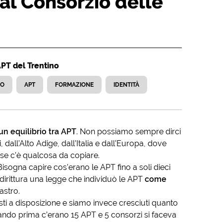
al Consorzio delle
APT del Trentino
MO
APT
FORMAZIONE
IDENTITÀ
un equilibrio tra APT
. Non possiamo sempre dirci
ll’Alto Adige, dall’Italia e dall’Europa, dove
e se c’è qualcosa da copiare.
Bisogna capire cos’erano le APT fino a soli dieci
ddirittura una legge che individuò le APT
come
sastro.
ti a disposizione e siamo invece cresciuti quanto
ndo prima c’erano 15 APT e 5 consorzi si faceva