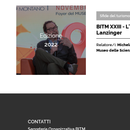
Sfide del turism
BITM XXIII - 
Lanzinger
Edizione
2022
Relatore/i:
Michele
Museo delle Scien
CONTATTI
Segreteria Organizzativa BITM