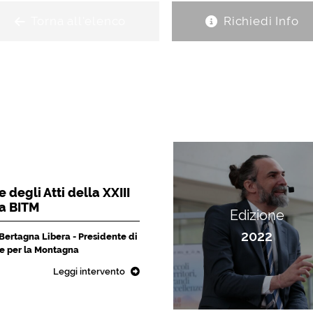
Torna all'elenco
Richiedi Info
 degli Atti della XXIII
la BITM
Edizione
2022
 Bertagna Libera - Presidente di
che per la Montagna
Leggi intervento