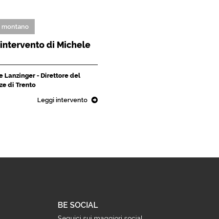
o montano
L'intervento di Michele
 Lanzinger - Direttore del
ze di Trento
Leggi intervento
BE SOCIAL
Seguici sui maggiori social