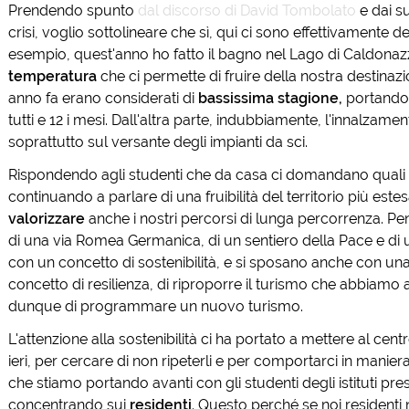
Prendendo spunto
dal discorso di David Tombolato
e dai su
crisi, voglio sottolineare che sì, qui ci sono effettivamente de
esempio, quest'anno ho fatto il bagno nel Lago di Caldonazz
temperatura
che ci permette di fruire della nostra destinazi
anno fa erano considerati di
bassissima stagione,
portandoc
tutti e 12 i mesi. Dall'altra parte, indubbiamente, l'innalza
soprattutto sul versante degli impianti da sci.
Rispondendo agli studenti che da casa ci domandano quali so
continuando a parlare di una fruibilità del territorio più este
valorizzare
anche i nostri percorsi di lunga percorrenza. P
di una via Romea Germanica, di un sentiero della Pace e di 
con un concetto di sostenibilità, e si sposano anche con un
concetto di resilienza, di riproporre il turismo che abbiamo a
dunque di programmare un nuovo turismo.
L'attenzione alla sostenibilità ci ha portato a mettere al ce
ieri, per cercare di non ripeterli e per comportarci in manie
che stiamo portando avanti con gli studenti degli istituti pre
concentrando sui
residenti
. Questo perché se noi residenti