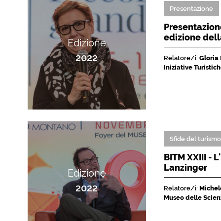
Presentazione
Presentazione
edizione del
Edizione
2022
Relatore/i:
Gloria
Iniziative Turisti
Sfide del turism
BITM XXIII - 
Lanzinger
Edizione
2022
Relatore/i:
Michele
Museo delle Scien