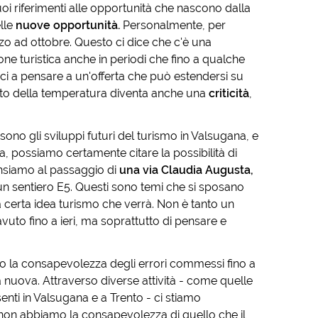
oi riferimenti alle opportunità che nascono dalla
lle
nuove opportunità.
Personalmente, per
o ad ottobre. Questo ci dice che c'è una
one turistica anche in periodi che fino a qualche
i a pensare a un'offerta che può estendersi su
mento della temperatura diventa anche una
criticità
,
no gli sviluppi futuri del turismo in Valsugana, e
sa, possiamo certamente citare la possibilità di
ensiamo al passaggio di
una via Claudia Augusta,
un sentiero E5. Questi sono temi che si sposano
a certa idea turismo che verrà. Non è tanto un
vuto fino a ieri, ma soprattutto di pensare e
ntro la consapevolezza degli errori commessi fino a
ra nuova. Attraverso diverse attività - come quelle
senti in Valsugana e a Trento - ci stiamo
 non abbiamo la consapevolezza di quello che il