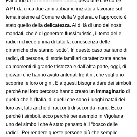
Parlando di
turismo delle radici
, devo dire che come
APT
da circa due anni abbiamo iniziato a lavorare sul
tema insieme al Comune della Vigolana, e l'approccio è
stato quello della
delicatezza
. Al di là di uno dei nostri
mandati, che è di generare flussi turistici, il tema delle
radici richiede prima di tutto la conoscenza delle
dinamiche che stanno “sotto”. In questo caso parliamo di
radici, di persone, di storie familiari caratterizzate anche
da momenti di grande tristezza e dall'altra parte, oggi, di
giovani che hanno avuto antenati trentini, che vogliono
scoprire le loro origini. E a questi bisogna dare dei simboli
perché nel loro percorso hanno creato un
immaginario
di
quella che è l'Italia, di quelli che sono i luoghi natali dei
loro avi, fatti anche di racconti di seconda mano. Ecco
perché i simboli, ecco perché per esempio in Vigolana
uno dei simboli che è stato pensato è il “bosco delle
radici”. Per rendere queste persone più che semplici