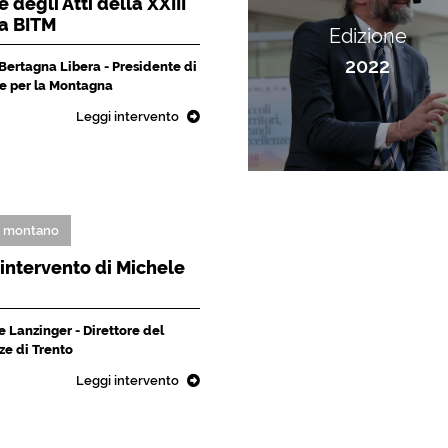
 degli Atti della XXIII
la BITM
Edizione
2022
 Bertagna Libera - Presidente di
che per la Montagna
Leggi intervento
o montano
L'intervento di Michele
 Lanzinger - Direttore del
ze di Trento
Leggi intervento