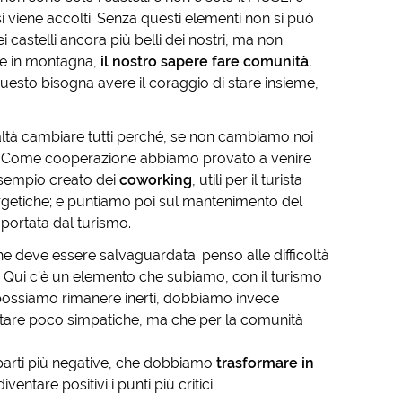
si viene accolti. Senza questi elementi non si può
 castelli ancora più belli dei nostri, ma non
ere in montagna,
il nostro sapere fare comunità.
questo bisogna avere il coraggio di stare insieme,
ealtà cambiare tutti perché, se non cambiamo noi
ri. Come cooperazione abbiamo provato a venire
sempio creato dei
coworking
, utili per il turista
rgetiche; e puntiamo poi sul mantenimento del
portata dal turismo.
he deve essere salvaguardata: penso alle difficoltà
i. Qui c’è un elemento che subiamo, con il turismo
 possiamo rimanere inerti, dobbiamo invece
ultare poco simpatiche, ma che per la comunità
parti più negative, che dobbiamo
trasformare in
entare positivi i punti più critici.