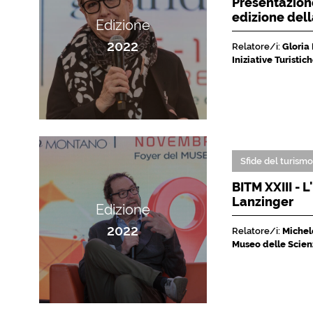
Presentazione
edizione del
Edizione
2022
Relatore/i:
Gloria
Iniziative Turisti
Sfide del turism
BITM XXIII - 
Lanzinger
Edizione
2022
Relatore/i:
Michele
Museo delle Scien