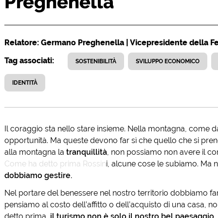
Preghenella
Relatore: Germano Preghenella | Vicepresidente della F
Tag associati:
SOSTENIBILITÀ
SVILUPPO ECONOMICO
IDENTITÀ
Il coraggio sta nello stare insieme. Nella montagna, come dal
opportunità. Ma queste devono far sì che quello che si pren
alla montagna la
tranquillità
, non possiamo non avere il cor
Come ha detto prima Rossin
i, alcune cose le subiamo. Ma
dobbiamo gestire.
Nel portare del benessere nel nostro territorio dobbiamo f
pensiamo al costo dell’affitto o dell’acquisto di una casa, no
detto prima,
il turismo non è solo il nostro bel paesaggio
,