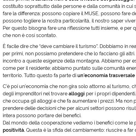
costituito soprattutto dalle persone e dalla comunità in cui 
fare la differenza: possono copiare il MUSE, possono fare dei
possono togliere la nostra particolarità, il nostro saper viv
Per questo bisogna fare una riflessione tutti insieme, e per 
che non è così scontato.
È facile dire che “deve cambiare il turismo”. Dobbiamo in r
per primi, non possiamo pretendere che lo facciano gli alt
incontro a queste esigenze della montagna. Abbiamo per e
come per il residente; abbiamo puntato sulle comunità ene
territorio. Tutto questo fa parte di
un’economia trasversale
C’è poi un’economia che non gira solo attorno al turismo, c
degli imprenditori nel trovare
alloggi
per i propri dipendent
che occupa gli alloggi e che fa aumentare i prezzi. Ma non
prendere delle decisioni che per alcuni settori possono ris
intera possono portare dei benefici.
Dal mondo della cooperazione vediamo i benefici come le 
positività.
Questa è la sfida del cambiamento: riuscire a far div