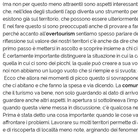
(ma non per questo meno attraenti) sono aspetti interessanti
che, nell’idea degli studenti l’app diventa uno strumento per
esistono già sul territorio, che possono essere ulteriormente 
E nel fare questo si sono preoccupati anche di provare a fa
perché accanto all’
overtourism
sentiamo spesso parlare del 
riflessione sul valore dei nostri territori c’è anche da dire ch
primo passo è mettersi in ascolto e scoprire insieme a chi ci 
È certamente importante distinguere la situazione in cui la ca
quella in cui ci sono dei picchi, la quale può creare a sua v
noi non abbiamo un luogo vuoto che si riempie e si svuota; a
Ecco che allora nei momenti di picco questo si sovrappone
che ci abitano e che fanno la spesa e via dicendo. La
comun
che il turismo va bene, non solo guardando al dato di arriv
guardare anche altri aspetti. In apertura si sottolineava l’imp
quando questa viene messa in discussione, c’è qualcosa nel
Prima è stata detto una cosa importante: quando le cose 
affrontare i problemi. Lavorare su molti territori permette di
e di riscoperta di località meno note, arginando dei fenomen