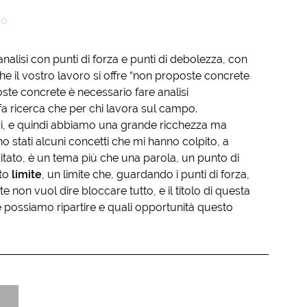
to
analisi con punti di forza e punti di debolezza, con
che il vostro lavoro si offre “non proposte concrete
oste concrete è necessario fare analisi
 fa ricerca che per chi lavora sul campo.
ori, e quindi abbiamo una grande ricchezza ma
o stati alcuni concetti che mi hanno colpito, a
citato, è un tema più che una parola, un punto di
sto
limite
, un limite che, guardando i punti di forza,
e non vuol dire bloccare tutto, e il titolo di questa
 possiamo ripartire e quali opportunità questo