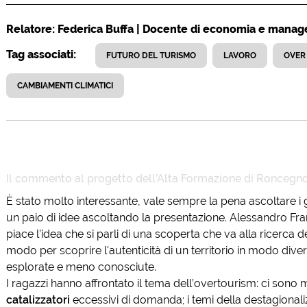
Relatore: Federica Buffa | Docente di economia e managem
Tag associati:
FUTURO DEL TURISMO
LAVORO
OVER
CAMBIAMENTI CLIMATICI
Il commento al progetto dell’
Alta Formazione di Roncegn
È stato molto interessante, vale sempre la pena ascoltare i 
un paio di idee ascoltando la presentazione. Alessandro Fran
piace l’idea che si parli di una scoperta che va alla ricerca d
modo per scoprire l'autenticità di un territorio in modo dive
esplorate e meno conosciute.
I ragazzi hanno affrontato il tema dell’overtourism: ci sono
catalizzatori
eccessivi di domanda; i temi della destagionali