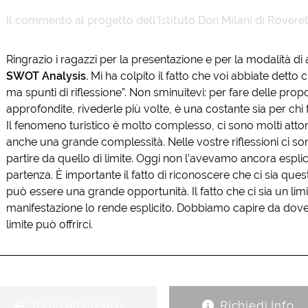
Il commento al progetto dell’
Istituto Don Milani di Rovere
Ringrazio i ragazzi per la presentazione e per la modalità di 
SWOT Analysis.
Mi ha colpito il fatto che voi abbiate detto 
ma spunti di riflessione”. Non sminuitevi: per fare delle prop
approfondite, rivederle più volte, è una costante sia per chi
Il fenomeno turistico è molto complesso, ci sono molti att
anche una grande complessità. Nelle vostre riflessioni ci son
partire da quello di limite. Oggi non l’avevamo ancora espli
partenza. È importante il fatto di riconoscere che ci sia que
può essere una grande opportunità. Il fatto che ci sia un limit
manifestazione lo rende esplicito. Dobbiamo capire da dove
limite può offrirci.
Torna all'elenco
Richiedi Info