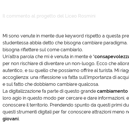
Il commento al progetto del
Liceo Rosmini
Mi sono venute in mente due keyword rispetto a questa presen
studentessa abbia detto che bisogna cambiare paradigma. Fa 
bisogna riflettere sul come cambiarlo.
Un’altra parola che mi è venuta in mente è “
consapevolezz
per non rischiare di diventare un non-luogo. Ecco che allor
autentico, e su quello che possiamo offrire al turista. Mi r
accoglienza: una riflessione va fatta sull’importanza di acq
e sul fatto che dobbiamo cambiare qualcosa.
La digitalizzazione fa parte di questo grande
cambiamento
loro agio in questo modo per cercare e dare informazioni,
conoscere il territorio. Prendendo spunto da questi primi due
questi strumenti digitali per far conoscere attrazioni meno no
giovani
.